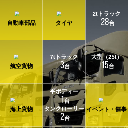
2tトラック
28
自動車部品
タイヤ
台
7tトラック
大型（25t）
3
15
航空貨物
台
台
平ボディー
1
台
タンク
ローリー
海上貨物
イベント・催事
2
台